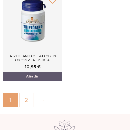
TRIPTOFANO+MELAT+MG+B6
60COMP LAJUSTICIA
10,95
€
Añadir
1
2
→