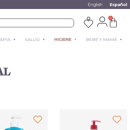
English
Español
0
RAPIA
SALUD
HIGIENE
BEBÉ Y MAMÁ
AL