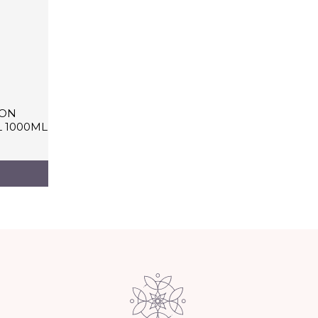
ION
L 1000ML