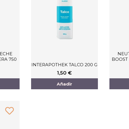
LECHE
NEU
RA 750
BOOST
INTERAPOTHEK TALCO 200 G
1,50
€
Añadir