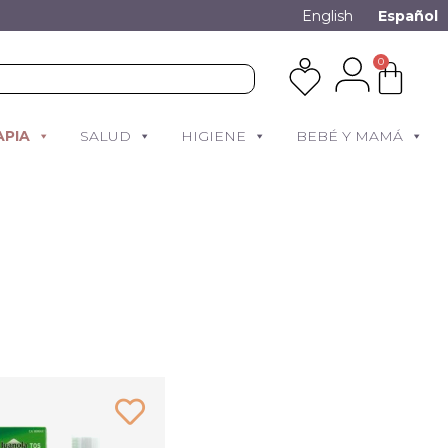
English
Español
0
APIA
SALUD
HIGIENE
BEBÉ Y MAMÁ