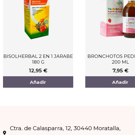
BISOLHERBAL 2 EN 1 JARABE
BRONCHOTOS PEDI
180 G
200 ML
12,95
€
7,95
€
Añadir
Añadir
Ctra. de Calasparra, 12, 30440 Moratalla,