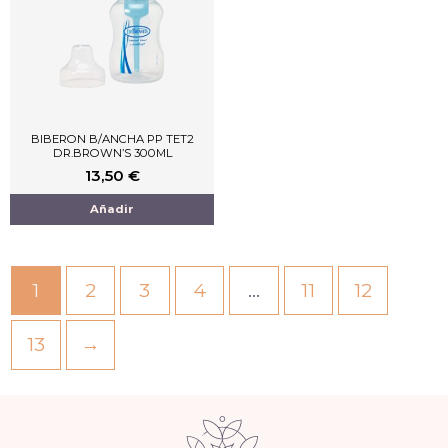
BIBERON B/ANCHA PP TET2
DR.BROWN’S 300ML
13,50
€
Añadir
1
2
3
4
…
11
12
13
→