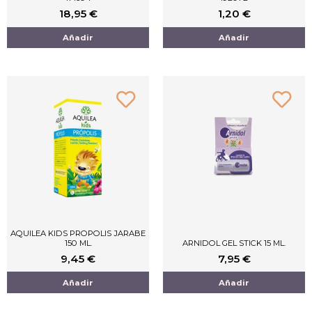
18,95
€
1,20
€
Añadir
Añadir
AQUILEA KIDS PROPOLIS JARABE
150 ML.
ARNIDOL GEL STICK 15 ML.
9,45
€
7,95
€
Añadir
Añadir