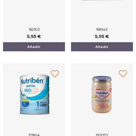
162103
169542
5,95
€
5,95
€
Añadir
Añadir
171604
192072