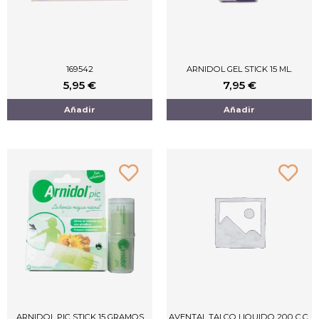
169542
ARNIDOL GEL STICK 15 ML.
5,95
€
7,95
€
Añadir
Añadir
ARNIDOL PIC STICK 15 GRAMOS
AVENTAL TALCO LIQUIDO 200 C.C.