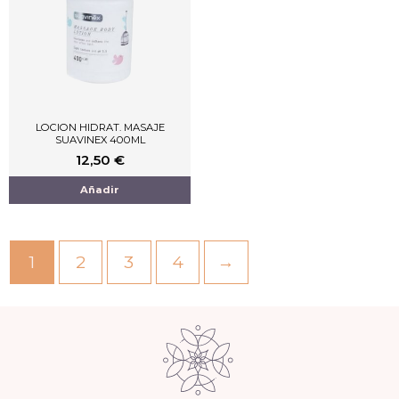
LOCION HIDRAT. MASAJE
SUAVINEX 400ML
12,50
€
Añadir
1
2
3
4
→