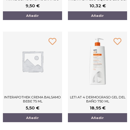
9,50
€
10,32
€
Añadir
Añadir
INTERAPOTHEK CREMA BALSAMO
LETI AT 4 DERMOGRASO GEL DEL
BEBE 75 ML
BAÑO 750 ML
5,50
€
18,95
€
Añadir
Añadir