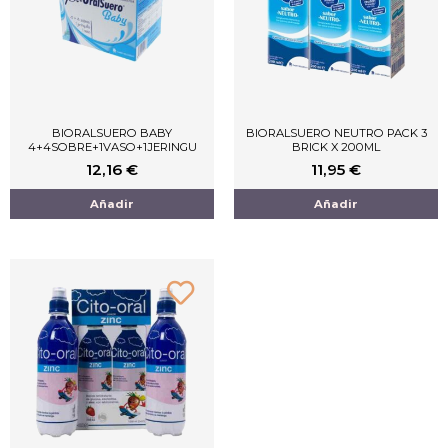
BIORALSUERO BABY
BIORALSUERO NEUTRO PACK 3
4+4SOBRE+1VASO+1JERINGU
BRICK X 200ML
12,16
€
11,95
€
Añadir
Añadir