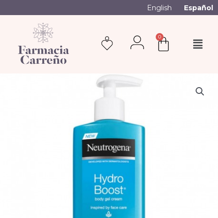
English
Español
0