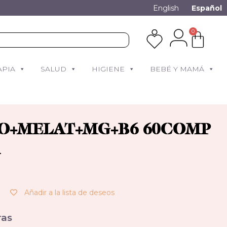
English
Español
0
APIA
SALUD
HIGIENE
BEBÉ Y MAMÁ
O+MELAT+MG+B6 60COMP
Añadir a la lista de deseos
as