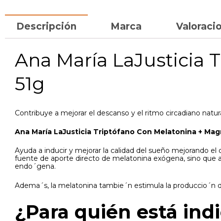
Descripción
Marca
Valoracio
Ana María LaJusticia 
51g
Contribuye a mejorar el descanso y el ritmo circadiano natur
Ana María LaJusticia Triptófano Con Melatonina + Magn
Ayuda a inducir y mejorar la calidad del sueño mejorando el
fuente de aporte directo de melatonina exógena, sino que ad
endo´gena.
Adema´s, la melatonina tambie´n estimula la produccio´n de
¿Para quién está ind