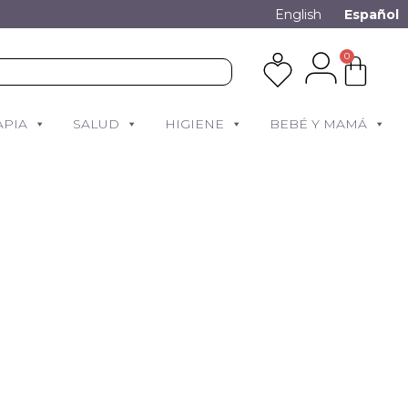
English
Español
0
APIA
SALUD
HIGIENE
BEBÉ Y MAMÁ