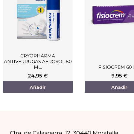
CRYOPHARMA
ANTIVERRUGAS AEROSOL 50
ML.
FISIOCREM 60
24,95
€
9,95
€
Añadir
Añadir
Ctra. de Calasparra, 12, 30440 Moratalla,