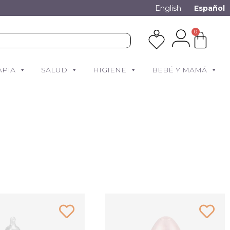
English
Español
0
APIA
SALUD
HIGIENE
BEBÉ Y MAMÁ