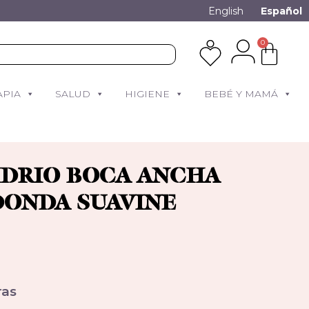
English
Español
0
APIA
SALUD
HIGIENE
BEBÉ Y MAMÁ
IDRIO BOCA ANCHA
DONDA SUAVINE
as