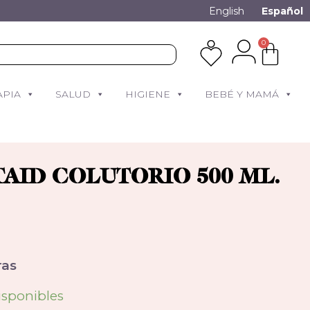
English
Español
0
APIA
SALUD
HIGIENE
BEBÉ Y MAMÁ
AID COLUTORIO 500 ML.
as
isponibles