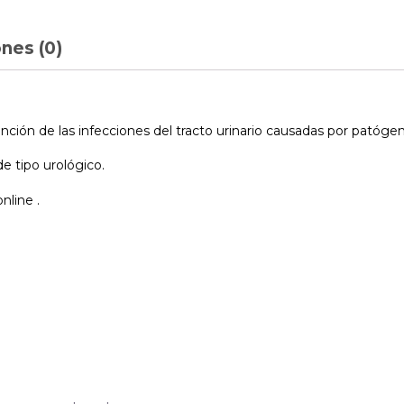
nes (0)
ención de las infecciones del tracto urinario causadas por patóg
de tipo urológico.
nline .