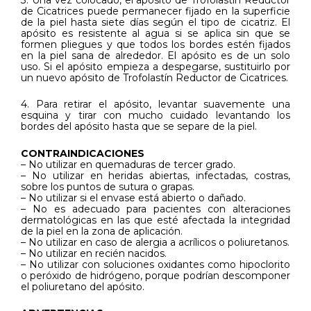
3. Una vez colocado, el apósito de Trofolastín Reductor
de Cicatrices puede permanecer fijado en la superficie
de la piel hasta siete días según el tipo de cicatriz. El
apósito es resistente al agua si se aplica sin que se
formen pliegues y que todos los bordes estén fijados
en la piel sana de alrededor. El apósito es de un solo
uso. Si el apósito empieza a despegarse, sustituirlo por
un nuevo apósito de Trofolastín Reductor de Cicatrices.
4. Para retirar el apósito, levantar suavemente una
esquina y tirar con mucho cuidado levantando los
bordes del apósito hasta que se separe de la piel.
CONTRAINDICACIONES
– No utilizar en quemaduras de tercer grado.
– No utilizar en heridas abiertas, infectadas, costras,
sobre los puntos de sutura o grapas.
– No utilizar si el envase está abierto o dañado.
– No es adecuado para pacientes con alteraciones
dermatológicas en las que esté afectada la integridad
de la piel en la zona de aplicación.
– No utilizar en caso de alergia a acrílicos o poliuretanos.
– No utilizar en recién nacidos.
– No utilizar con soluciones oxidantes como hipoclorito
o peróxido de hidrógeno, porque podrían descomponer
el poliuretano del apósito.