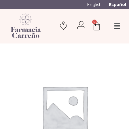
English
Español
0