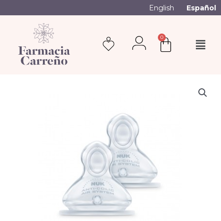
English
Español
0