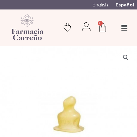
English
Español
0