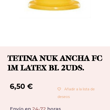
TETINA NUK ANCHA FC
1M LATEX BI. 2UDS.
6,50
€
Añadir a la lista de
deseos
Envío en
24-72
horas