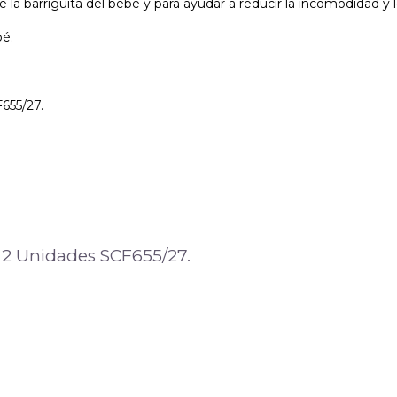
e la barriguita del bebé y para ayudar a reducir la incomodidad y l
bé.
655/27.
s 2 Unidades SCF655/27.