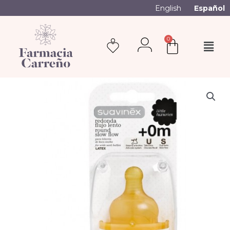
English
Español
0