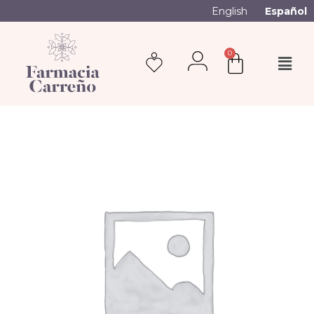
English
Español
0