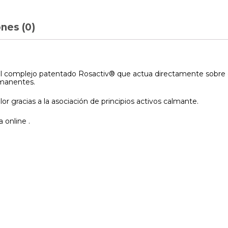
nes (0)
l complejo patentado Rosactiv® que actua directamente sobre el fa
rmanentes.
r gracias a la asociación de principios activos calmante.
 online .