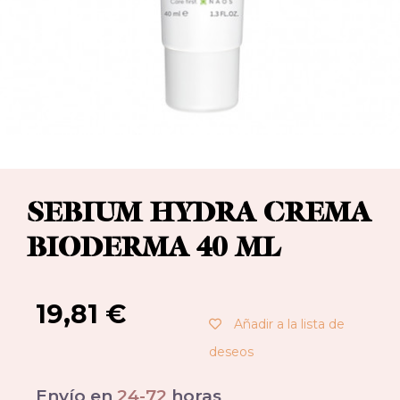
SEBIUM HYDRA CREMA
BIODERMA 40 ML
19,81
€
Añadir a la lista de
deseos
Envío en
24-72
horas