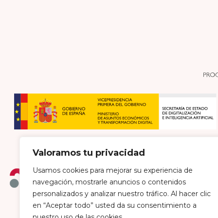
Valoramos tu privacidad
Usamos cookies para mejorar su experiencia de
navegación, mostrarle anuncios o contenidos
personalizados y analizar nuestro tráfico. Al hacer clic
en “Aceptar todo” usted da su consentimiento a
Política de envío y devoluciones
Política de pri
nuestro uso de las cookies.