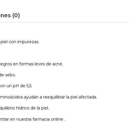
nes (0)
 piel con impurezas.
negros en formas leves de acné.
de sebo.
con un pH de 5,5.
aminoácidos ayudan a reequilibrar la piel afectada.
librio hídrico de la piel.
rar en nuestra farmacia online .