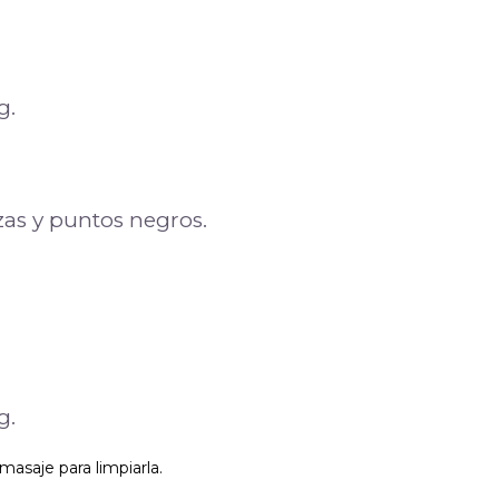
g.
zas y puntos negros.
g.
masaje para limpiarla.