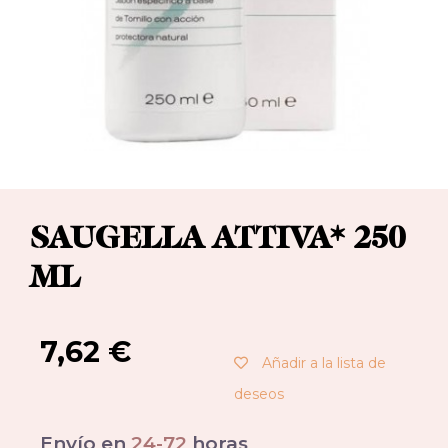
SAUGELLA ATTIVA* 250
ML
7,62
€
Añadir a la lista de
deseos
Envío en
24-72
horas