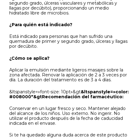
segundo grado, úlceras vasculares y metabólicas y
llagas por decúbito), proporcionando un medio
hidratado libre de microbios.
¿Para quién está indicado?
Está indicado para personas que han sufrido una
quemadura de primer y segundo grado, úlceras y llagas
por decúbito.
¿Cómo se aplica?
Aplicar la emulsión mediante ligeros masajes sobre la
zona afectada. Renovar la aplicación de 2 a 3 veces por
día. La duración del tratamiento es de 3 a 4 días.
&ltspanstyle=»font-size: 10pt»&gt
&ltspanstyle=»color:
#008000″&gtRecomendación del farmacéutico:
Conservar en un lugar fresco y seco. Mantener alejado
del alcance de los niños. Uso externo. No ingerir. No
utilizar el producto después de la fecha de caducidad
indicada en el envase.
Si te ha quedado alguna duda acerca de este producto