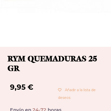
RYM QUEMADURAS 25
GR
9,95
€
Añadir a la lista de
deseos
Envío en
24-72
horas