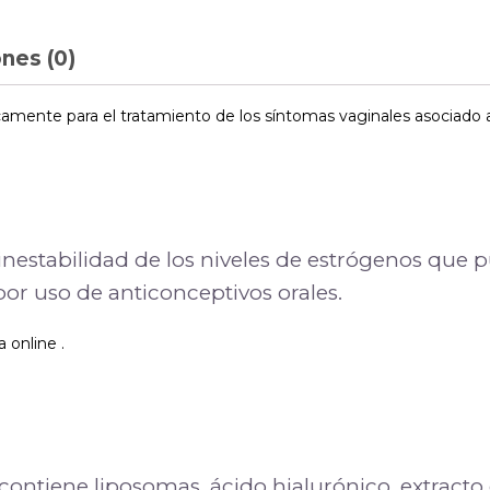
nes (0)
icamente para el tratamiento de los síntomas vaginales asociado a
 inestabilidad de los niveles de estrógenos qu
por uso de anticonceptivos orales.
 online .
contiene liposomas, ácido hialurónico, extracto