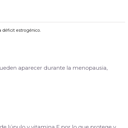
 déficit estrogénico.
e pueden aparecer durante la menopausia,
 de lúpulo y vitamina E por lo que protege y