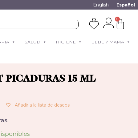
English
Español
0
APIA
SALUD
HIGIENE
BEBÉ Y MAMÁ
T PICADURAS 15 ML
Añadir a la lista de deseos
as
disponibles