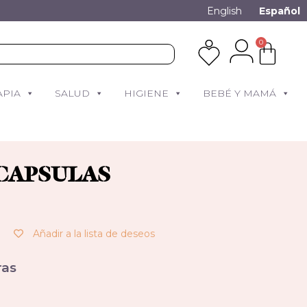
English
Español
0
APIA
SALUD
HIGIENE
BEBÉ Y MAMÁ
 CAPSULAS
Añadir a la lista de deseos
as