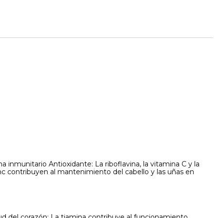
 inmunitario Antioxidante: La riboflavina, la vitamina C y la
 Zinc contribuyen al mantenimiento del cabello y las uñas en
d del corazón: La tiamina contribuye al funcionamiento