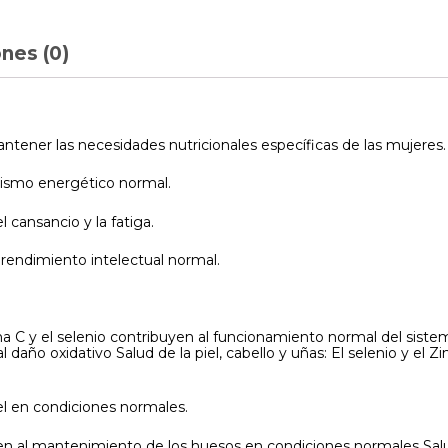
nes (0)
ner las necesidades nutricionales específicas de las mujeres.
olismo energético normal.
l cansancio y la fatiga.
 rendimiento intelectual normal.
na C y el selenio contribuyen al funcionamiento normal del sistema
l daño oxidativo Salud de la piel, cabello y uñas: El selenio y el
el en condiciones normales.
en al mantenimiento de los huesos en condiciones normales Salu