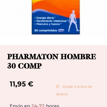
PHARMATON HOMBRE
30 COMP
11,95
€
Añadir a la lista de
deseos
Envío en
24-72
horas