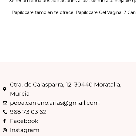
Se recomienda dos aplicaciones al día, siendo aconsejable qu
Papilocare también te ofrece: Papilocare Gel Vaginal 7 Canu
Ctra. de Calasparra, 12, 30440 Moratalla,
Murcia
pepa.carreno.arias@gmail.com
968 73 03 62
Facebook
Instagram