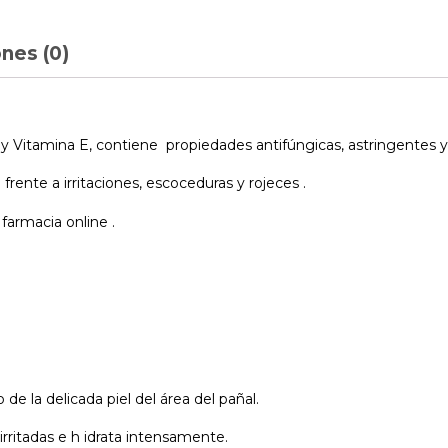
nes (0)
Vitamina E, contiene propiedades antifúngicas, astringentes y r
rente a irritaciones, escoceduras y rojeces .
armacia online .
e la delicada piel del área del pañal.
 irritadas e h idrata intensamente.