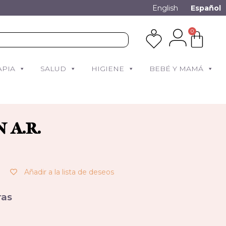
English
Español
0
APIA
SALUD
HIGIENE
BEBÉ Y MAMÁ
 A.R.
Añadir a la lista de deseos
as