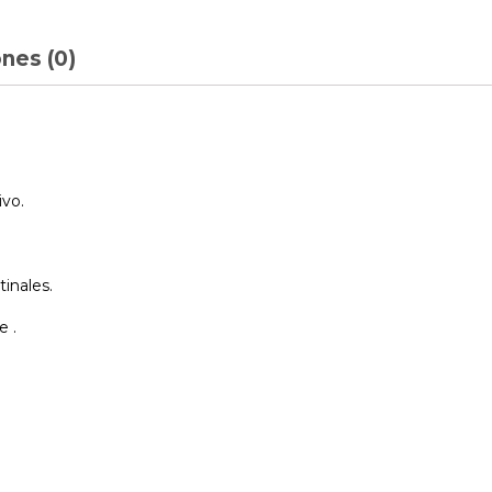
nes (0)
ivo.
tinales.
e .