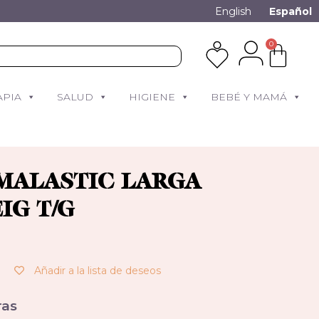
English
Español
0
APIA
SALUD
HIGIENE
BEBÉ Y MAMÁ
MALASTIC LARGA
IG T/G
Añadir a la lista de deseos
as