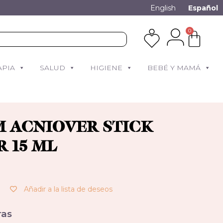
English
Español
0
APIA
SALUD
HIGIENE
BEBÉ Y MAMÁ
 ACNIOVER STICK
 15 ML
Añadir a la lista de deseos
as