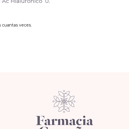
l Ac Hialuronico 0.
s cuantas veces.