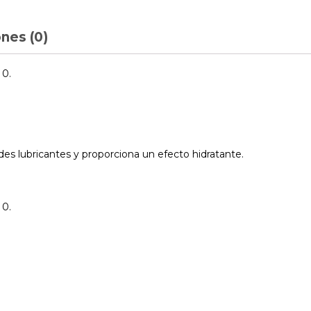
nes (0)
 0.
es lubricantes y proporciona un efecto hidratante.
.
 0.