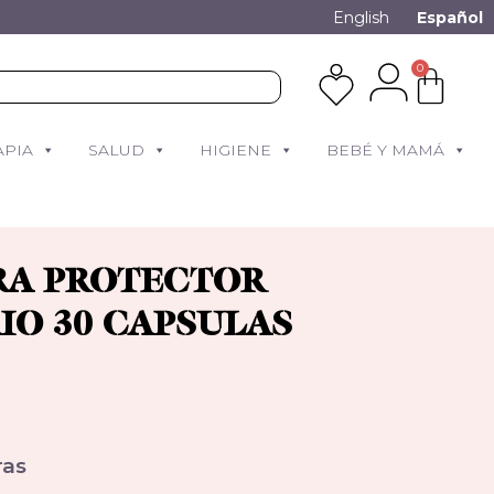
English
Español
0
APIA
SALUD
HIGIENE
BEBÉ Y MAMÁ
RA PROTECTOR
IO 30 CAPSULAS
as