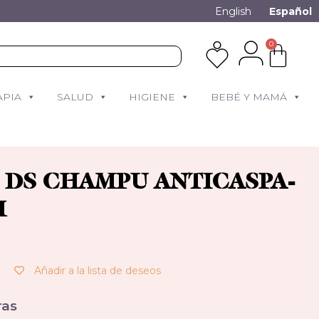
English
Español
0
APIA
SALUD
HIGIENE
BEBÉ Y MAMÁ
 DS CHAMPU ANTICASPA-
M
Añadir a la lista de deseos
as