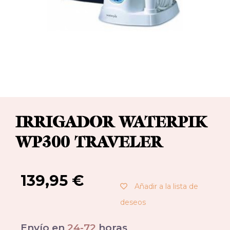
IRRIGADOR WATERPIK
WP300 TRAVELER
139,95
€
Añadir a la lista de
deseos
Envío en
24-72
horas