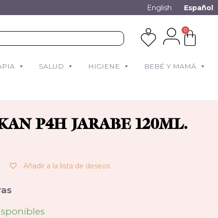
English
Español
0
APIA
SALUD
HIGIENE
BEBÉ Y MAMÁ
AN P4H JARABE 120ML.
Añadir a la lista de deseos
as
isponibles