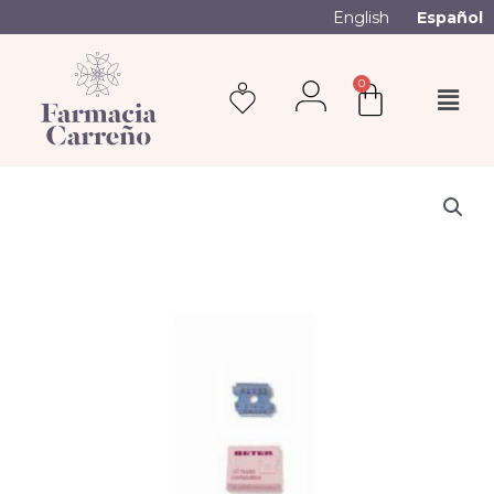
English
Español
0