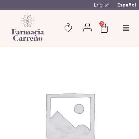
English
Español
0