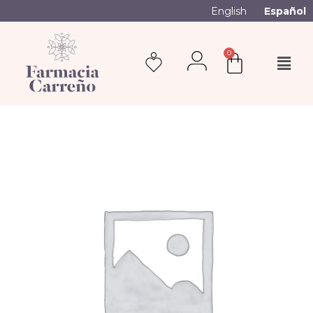
English
Español
0