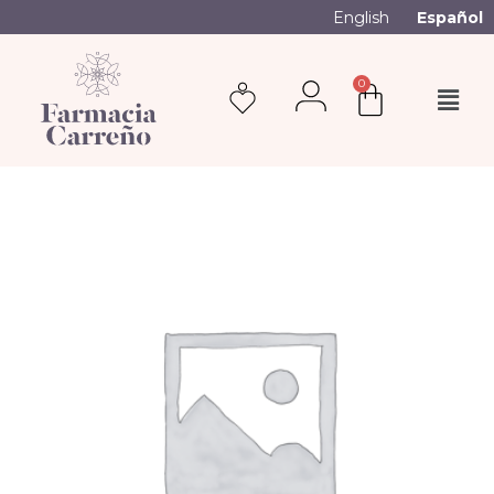
English
Español
0