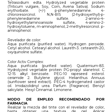
Tetrasodium edta. Hydrolyzed vegetable protein
(Triticum vulgare, Soy, Corn, Avena Sativa). Sodium
erythorbate. (+/-) p-phenylenediamine. 4-
chlororesorcinol. N,N-BIS (2-hydroxyethyl)-p-
phenylenediamine sulfate. 2-amino-4-
hydroxyethylaminoanisole sulfate, 4-amino-2-
hydroxytoluene, m-aminophenol, 2-methylresorcinol. p-
aminophenol.
Revelador de color:
Aqua purificata (purified water). Hydrogen peroxide.
Cetyl alcohol. Cetearyl alcohol. Laureth-3. ceteareth-20,
oxyquinoline sulfate.
Color Activ Complex:
Aqua purificata (purified water). Quaternium-83.
Hydrolyzed vegetable protein PG-propyl silanetriol. C
12-15 alkyl benzoate. PEG-10 rapeseed esterol.
ceramide 2. Butylene glycol. Helianthus Annuus
(sunflower seed extract). PEG-4 hydrogenated castor
oil. Imidazolidinyl urea. Parfum (Fragrance). Benzyl
salicylate. Hexyl Cinnamal. Limonene.
MODO DE EMPLEO RECOMENDADO POR
FARMACIA
Realizar la mezcla del tinte con el revelador de color,
hasta obtener una textura de gel. Aplicar