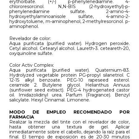
erythorbate. (+/-) p-phenylenediamine. 4-
chlororesorcinol. N,N-BIS (2-hydroxyethyl)-p-
phenylenediamine sulfate. 2-amino-4-
hydroxyethylaminoanisole sulfate, 4-amino-2-
hydroxytoluene, m-aminophenol, 2-methylresorcinol. p-
aminophenol.
Revelador de color:
Aqua purificata (purified water). Hydrogen peroxide.
Cetyl alcohol. Cetearyl alcohol. Laureth-3. ceteareth-20,
oxyquinoline sulfate.
Color Activ Complex:
Aqua purificata (purified water). Quaternium-83.
Hydrolyzed vegetable protein PG-propyl silanetriol. C
12-15 alkyl benzoate. PEG-10 rapeseed esterol.
ceramide 2. Butylene glycol. Helianthus Annuus
(sunflower seed extract). PEG-4 hydrogenated castor
oil. Imidazolidinyl urea. Parfum (Fragrance). Benzyl
salicylate. Hexyl Cinnamal. Limonene.
MODO DE EMPLEO RECOMENDADO POR
FARMACIA
Realizar la mezcla del tinte con el revelador de color,
hasta obtener una textura de gel. Aplicar
inmediatamente sobre el cabello, dejando la raíz para el
final. El tiempo de exposición es de 20-30 minutos