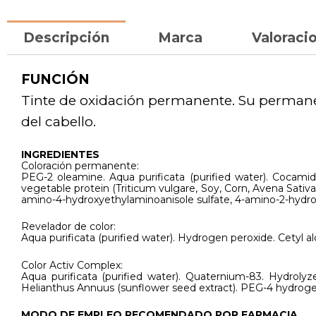
Descripción
Marca
Valoracio
FUNCIÓN
Tinte de oxidación permanente. Su permanen
del cabello.
INGREDIENTES
Coloración permanente:
PEG-2 oleamine. Aqua purificata (purified water). Cocamid
vegetable protein (Triticum vulgare, Soy, Corn, Avena Sativ
amino-4-hydroxyethylaminoanisole sulfate, 4-amino-2-hydr
Revelador de color:
Aqua purificata (purified water). Hydrogen peroxide. Cetyl al
Color Activ Complex:
Aqua purificata (purified water). Quaternium-83. Hydrolyz
Helianthus Annuus (sunflower seed extract). PEG-4 hydrogena
MODO DE EMPLEO RECOMENDADO POR FARMACIA