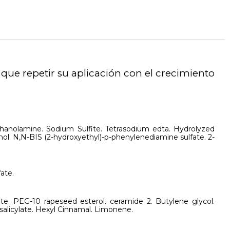
ue repetir su aplicación con el crecimiento
Ethanolamine. Sodium Sulfite. Tetrasodium edta. Hydrolyzed
nol. N,N-BIS (2-hydroxyethyl)-p-phenylenediamine sulfate. 2-
ate.
ate. PEG-10 rapeseed esterol. ceramide 2. Butylene glycol.
salicylate. Hexyl Cinnamal. Limonene.