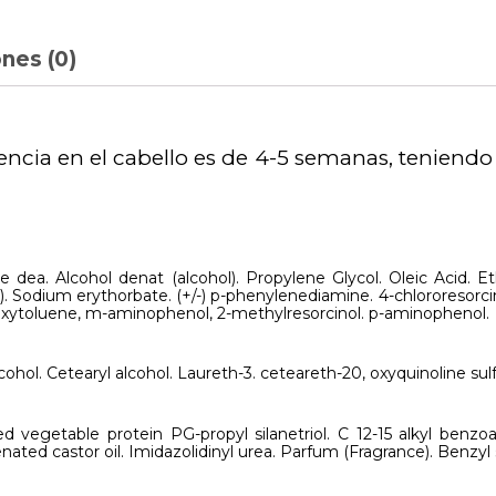
nes (0)
cia en el cabello es de 4-5 semanas, teniendo q
e dea. Alcohol denat (alcohol). Propylene Glycol. Oleic Acid. 
a). Sodium erythorbate. (+/-) p-phenylenediamine. 4-chlororesorci
oxytoluene, m-aminophenol, 2-methylresorcinol. p-aminophenol.
cohol. Cetearyl alcohol. Laureth-3. ceteareth-20, oxyquinoline sulf
ed vegetable protein PG-propyl silanetriol. C 12-15 alkyl benzo
ted castor oil. Imidazolidinyl urea. Parfum (Fragrance). Benzyl 