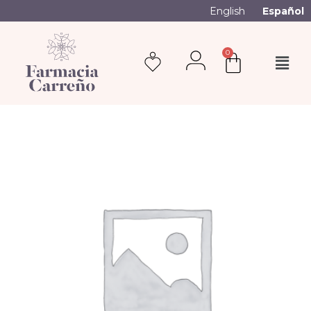
English
Español
0