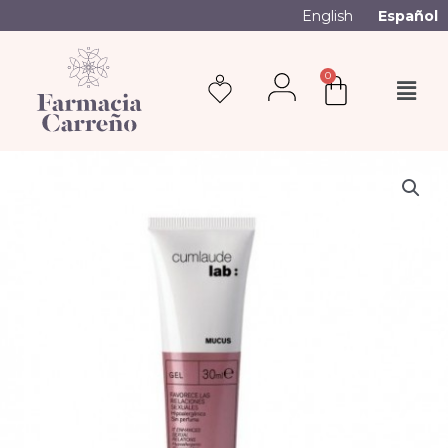
English
Español
0